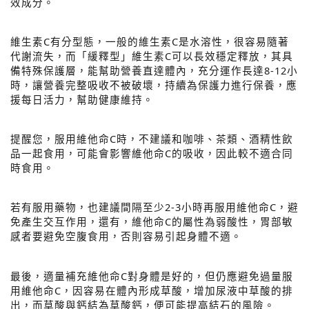
效成分。
維生素C有分型態，一般的維生素C是水溶性，很容易隨著
代謝流失，而「緩釋型」維生素C可以長效穩定釋放，其具
備特殊保護層，能幫助營養直達體內，充分運作長達8-12小
時，讓營養完整吸收不被破壞，持續為保護力進行保養，應
援每日活力，幫助健康維持。
提醒您，服用維他命C時，不建議和咖啡、茶類、酒精性飲
品一起食用，可能會影響維他命C的吸收，因此較不適合同
時食用。
若有服用藥物，也建議間隔至少2-3小時再服用維他命C，避
免產生交互作用，還有，維他命C的屬性為弱酸性，胃部敏
感者要避免空腹食用，否則容易引起身體不適。
最後，適量補充維他命C對身體是好的，但仍應避免過量服
用維他命C，因容易在體內形成草酸，增加尿液中草酸的排
出，而草酸與鈣結為草酸鈣，便可能提高結石的風險。