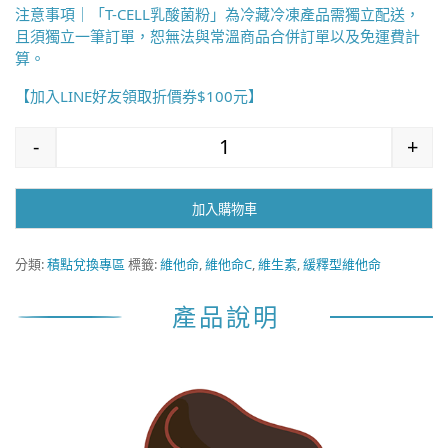
注意事項｜「T-CELL乳酸菌粉」為冷藏冷凍產品需獨立配送，
且須獨立一筆訂單，恕無法與常溫商品合併訂單以及免運費計
算。
【加入LINE好友領取折價券$100元】
-
+
高單位緩釋型維他命C錠1000mg (三盒組)
加入購物車
分類:
積點兌換專區
標籤:
維他命
,
維他命C
,
維生素
,
緩釋型維他命
產品說明