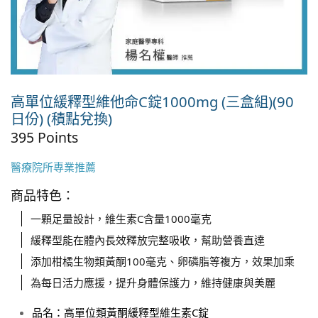
高單位緩釋型維他命C錠1000mg (三盒組)(90
日份) (積點兌換)
395 Points
醫療院所專業推薦
商品特色：
一顆足量設計，維生素C含量1000毫克
緩釋型能在體內長效釋放完整吸收，幫助營養直達
添加柑橘生物類黃酮100毫克、卵磷脂等複方，效果加乘
為每日活力應援，提升身體保護力，維持健康與美麗
品名
：
高單位類黃酮緩釋型維生素C錠