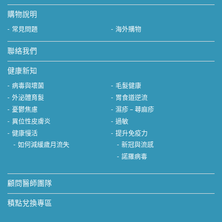
購物說明
常見問題
海外購物
聯絡我們
健康新知
病毒與壞菌
毛髮健康
外泌體育髮
胃食道逆流
憂鬱焦慮
濕疹 – 蕁麻疹
異位性皮膚炎
過敏
健康慢活
提升免疫力
如何減緩歲月流失
新冠與流感
諾羅病毒
顧問醫師團隊
積點兌換專區