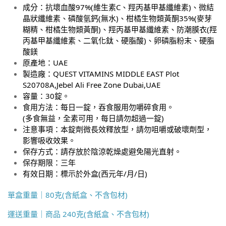
成分
：
抗壞血酸97%(維生素C、羥丙基甲基纖維素)、微結
晶狀纖維素、磷酸氫鈣(無水)、柑橘生物類黃酮35%(麥芽
糊精、柑橘生物類黃酮)、羥丙基甲基纖維素、防潮膜衣(羥
丙基甲基纖維素、二氧化鈦、硬脂酸)、卵磷脂粉末、硬脂
酸鎂
原產地
：
UAE
製造廠
：
QUEST VITAMINS MIDDLE EAST Plot
S20708A,Jebel Ali Free Zone Dubai,UAE
容量
：
30錠。
食用方法
：
每日一錠，吞食服用勿嚼碎食用。
(多食無益，全素可用，每日請勿超過一錠)
注意事項
：
本錠劑微長效釋放型，請勿咀嚼或破壞劑型，
影響吸收效果。
保存方式
：
請存放於陰涼乾燥處避免陽光直射。
保存期限
：
三年
有效日期
：
標示於外盒(西元年/月/日)
單盒重量｜80克(含紙盒、不含包材)
運送重量｜商品 240克(含紙盒、不含包材)