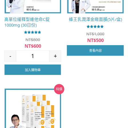
高單位緩釋型維他命C錠
蜂王乳潤澤金緻面膜(5片/盒)
1000mg (30日份)
評分
NT$
1,000
5.00
評分
滿分 5
NT$
800
原
NT$
500
5.00
滿分 5
始
原
NT$
600
目
價
始
查看內容
前
目
-
+
格：
價
價
前
高單位緩釋型維他命C錠1000mg (30日份) 數量
NT$1,000。
格：
格：
價
NT$800。
NT$500。
格：
加入購物車
NT$600。
特價