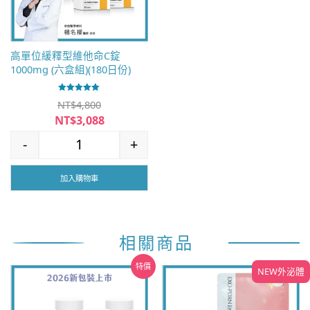
高單位緩釋型維他命C錠
1000mg (六盒組)(180日份)
評分
NT$
4,800
5.00
滿分 5
原
NT$
3,088
始
目
-
+
價
前
高單位緩釋型維他命C錠1000mg (六盒組)(180日份) 數量
格：
價
NT$4,800。
格：
加入購物車
NT$3,088。
相關商品
特價