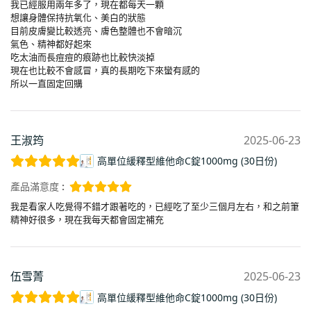
我已經服用兩年多了，現在都每天一顆
想讓身體保持抗氧化、美白的狀態
目前皮膚變比較透亮、膚色整體也不會暗沉
氣色、精神都好起來
吃太油而長痘痘的痕跡也比較快淡掉
現在也比較不會感冒，真的長期吃下來蠻有感的
所以一直固定回購
王淑筠
2025-06-23
高單位緩釋型維他命C錠1000mg (30日份)
產品滿意度 :
我是看家人吃覺得不錯才跟著吃的，已經吃了至少三個月左右，和之前筆
精神好很多，現在我每天都會固定補充
伍雪菁
2025-06-23
高單位緩釋型維他命C錠1000mg (30日份)