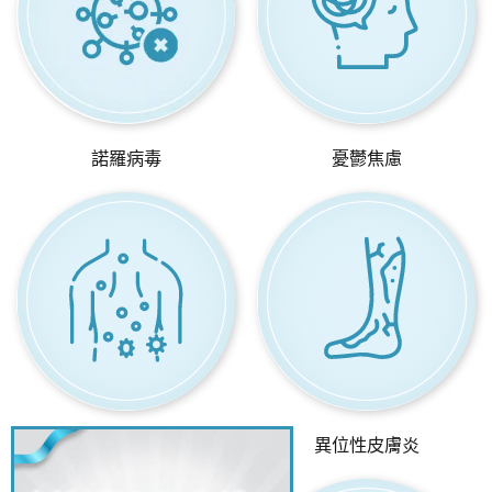
諾羅病毒
憂鬱焦慮
濕疹、蕁麻疹
異位性皮膚炎