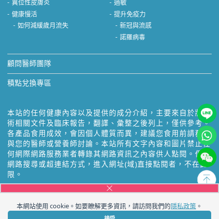
異位性皮膚炎
過敏
健康慢活
提升免疫力
如何減緩歲月流失
新冠與流感
諾羅病毒
顧問醫師團隊
積點兌換專區
本站的任何健康內容以及提供的成分介紹，主要來自於將學
術相關文件及臨床報告，翻譯、彙整之後列上，僅供參考。
各產品食用成效，會因個人體質而異，建議您食用前請務必
與您的醫師或營養師討論。本站所有文字內容和圖片禁止任
何網際網路服務業者轉錄其網路資訊之內容供人點閱。但以
網路搜尋或超連結方式，進入網址(域)直接點閱者，不在此
限。
本網站使用 cookie。如要瞭解更多資訊，請訪問我們的
隱私政策
。
接受