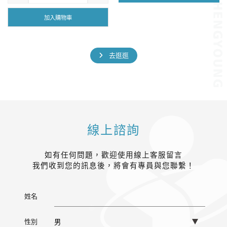
格：
格：
價
價
NT$4,100。
NT$6,800。
格：
格：
加入購物車
NT$3,688。
NT$4,388。
去逛逛
線上諮詢
如有任何問題，歡迎使用線上客服留言
我們收到您的訊息後，將會有專員與您聯繫！
姓名
性別