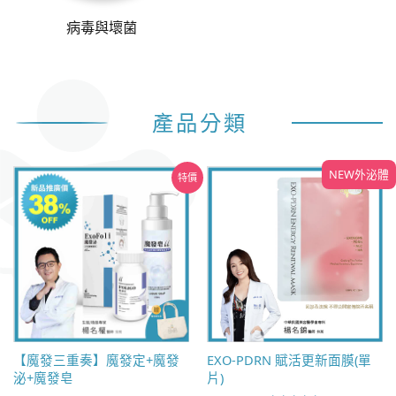
病毒與壞菌
產品分類
特價
【魔發三重奏】魔發定+魔發
EXO-PDRN 賦活更新面膜(單
泌+魔發皂
片)