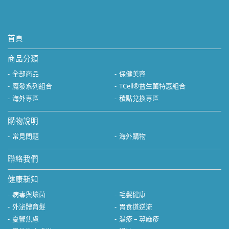
首頁
商品分類
全部商品
保健美容
魔發系列組合
TCell®益生菌特惠組合
海外專區
積點兌換專區
購物說明
常見問題
海外購物
聯絡我們
健康新知
病毒與壞菌
毛髮健康
外泌體育髮
胃食道逆流
憂鬱焦慮
濕疹 – 蕁麻疹